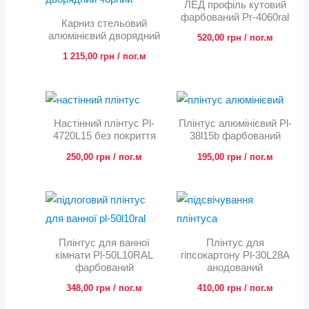
ЛЕД профіль кутовий
фарбований Pr-4060ral
Карниз стельовий
алюмінієвий дворядний
520,00
грн
/ пог.м
1 215,00
грн
/ пог.м
Настінний плінтус Pl-
Плінтус алюмінієвий Pl-
4720L15 без покриття
38l15b фарбований
250,00
грн
/ пог.м
195,00
грн
/ пог.м
Плінтус для ванної
Плінтус для
кімнати Pl-50L10RAL
гіпсокартону Pl-30L28A
фарбований
анодований
348,00
грн
/ пог.м
410,00
грн
/ пог.м