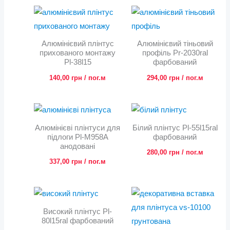
Алюмінієвий плінтус
Алюмінієвий тіньовий
прихованого монтажу
профіль Pr-2030ral
Pl-38l15
фарбований
140,00
грн
/ пог.м
294,00
грн
/ пог.м
Алюмінієві плінтуси для
Білий плінтус Pl-55l15ral
підлоги Pl-M958А
фарбований
анодовані
280,00
грн
/ пог.м
337,00
грн
/ пог.м
Високий плінтус Pl-
80l15ral фарбований